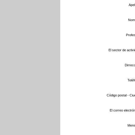
Apel
Nomb
Profes
El sector de activi
Dirrecc
Teléf
Código postal - Ciu
El correo electrón
Mens