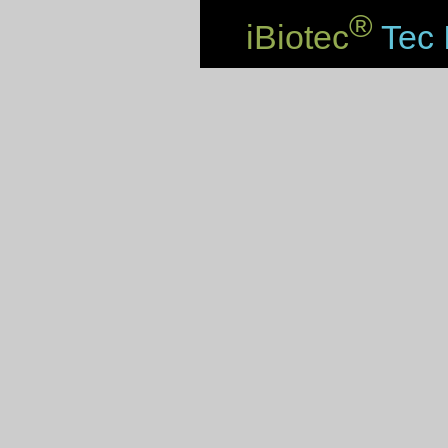
®
iBiotec
Tec 