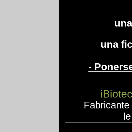
una
una fi
- Poners
iBiote
F
abricante
le