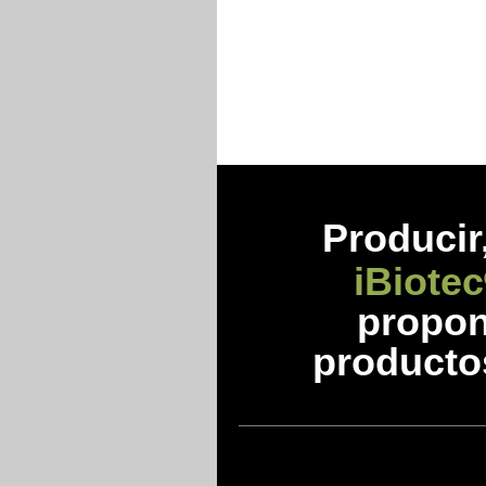
Prod
ucir
iBiotec
propon
producto