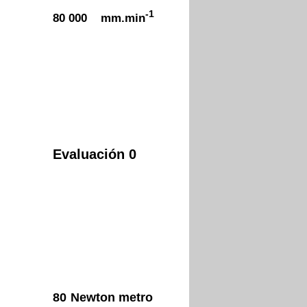
-1
80 000 mm.min
Evaluación 0
5
80
Newton metro