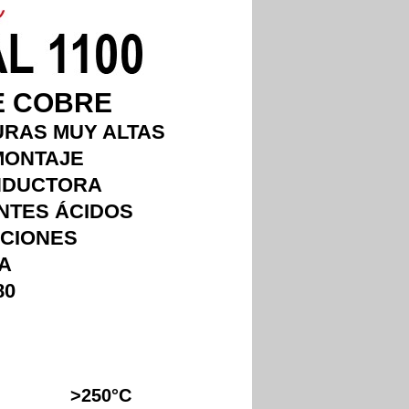
E COBRE
URAS MUY ALTAS
MONTAJE
NDUCTORA
ENTES ÁCIDOS
ACIONES
 A
80
>250°C